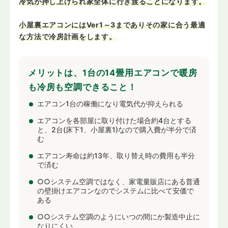
冷気が押し上げられ家全体に行き渡ることになります。
小屋裏エアコンにはVer1～3までありその家に合う最適
な方法で冷房計画をします。
メリットは、1台の14畳用エアコンで暖房
も冷房も空調できること！
エアコン1台の稼働になり電気代が抑えられる
エアコンを各部屋に取り付けた場合約4台とする
と、2台(床下1、小屋裏1)なので購入費が半分で済
む
エアコン寿命は約13年、取り替え時の費用も半分
で済む
○○システム空調ではなく、家電量販店にある普通
の壁掛けエアコンなのでシステムに比べて安価で
ある
○○システム空調のようにいつの間にか製造中止に
なりにくい