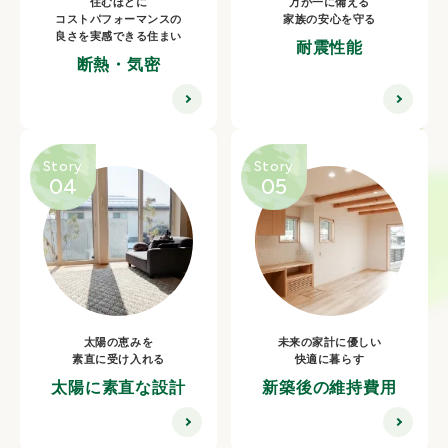
住むほどに
万が一に備える
コスト
パフォーマンスの
家族の安心を守る
良さを実感
できる住まい
耐震性能
断熱・気密
Story
Story
04
05
太陽の恵みを
未来の家計に優しい
素直に受け入れる
快適に暮らす
太陽に
素直な設計
新築後の維持費用