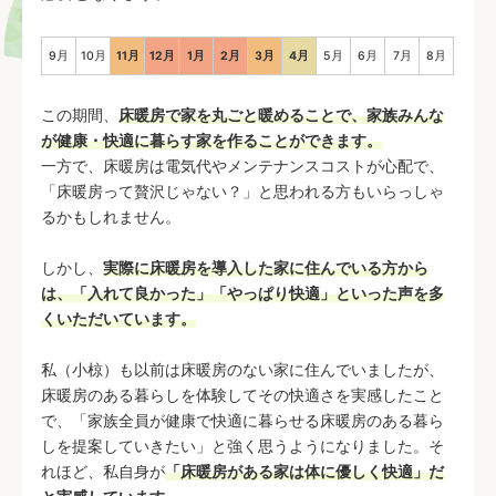
9
月
10
月
11
月
12
月
1
月
2
月
3
月
4
月
5
月
6
月
7
月
8
月
この期間、
床暖房で家を丸ごと暖めることで、家族みんな
が健康・快適に暮らす家を作ることができます。
一方で、床暖房は電気代やメンテナンスコストが心配で、
「床暖房って贅沢じゃない？」と思われる方もいらっしゃ
るかもしれません。
しかし、
実際に床暖房を導入した家に住んでいる方から
は、「入れて良かった」「やっぱり快適」といった声を多
くいただいています。
私（小椋）も以前は床暖房のない家に住んでいましたが、
床暖房のある暮らしを体験してその快適さを実感したこと
で、「家族全員が健康で快適に暮らせる床暖房のある暮ら
しを提案していきたい」と強く思うようになりました。そ
れほど、私自身が
「床暖房がある家は体に優しく快適」だ