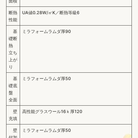
面積
断熱
UA値0.28W/㎡K／断熱等級6
性能
基
ミラフォームラムダ厚90
礎断
熱
立ち
上が
り
基
ミラフォームラムダ厚50
礎底
盤
全面
壁
高性能グラスウール16ｋ厚120
充填
壁
ミラフォームラムダ厚50
付加