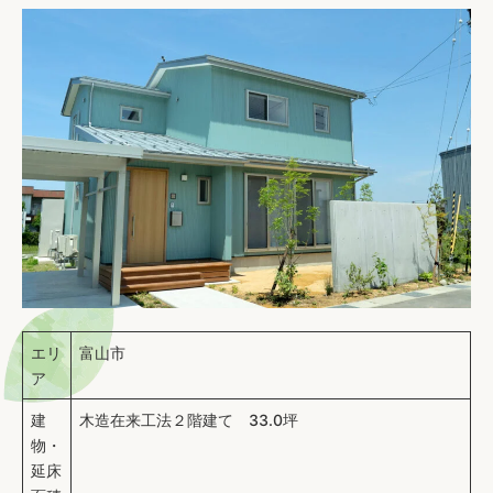
・
エリ
富山市
ア
建
木造在来工法２階建て 33.0坪
物・
延床