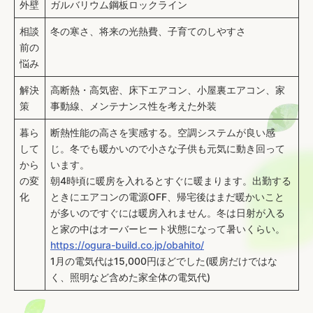
外壁
ガルバリウム鋼板ロックライン
相談
冬の寒さ、将来の光熱費、子育てのしやすさ
前の
悩み
解決
高断熱・高気密、床下エアコン、小屋裏エアコン、家
策
事動線、メンテナンス性を考えた外装
暮ら
断熱性能の高さを実感する。空調システムが良い感
して
じ。冬でも暖かいので小さな子供も元気に動き回って
から
います。
の変
朝4時頃に暖房を入れるとすぐに暖まります。出勤する
化
ときにエアコンの電源OFF、帰宅後はまだ暖かいこと
が多いのですぐには暖房入れません。冬は日射が入る
と家の中はオーバーヒート状態になって暑いくらい。
https://ogura-build.co.jp/obahito/
1月の電気代は15,000円ほどでした(暖房だけではな
く、照明など含めた家全体の電気代)