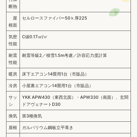
断熱
屋
セルロースファイバー50ｋ厚225
根面
気密
C値0.17㎠/㎡
性能
耐震
耐震等級2／積雪1.5m考慮／許容応力度計算
性能
暖房
床下エアコン14畳用1台（市販品）
冷房
小屋裏エアコン14畳用1台（市販品）
サッ
YKK APW430（東西北面）・APW330（南面）、玄関
シ
ドアヴェナートD30
換気
第3種換気
屋根
ガルバリウム鋼板立平葺き