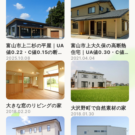
・
富山市上二杉の平屋｜UA
富山市上大久保の高断熱
値0.22・C値0.15の断熱
住宅｜UA値0.30・C値
2025.10.08
2021.04.04
等級7の住宅
0.26、床下エアコンの家
大きな窓のリビングの家
大沢野町で自然素材の家
2018.02.20
2018.01.30