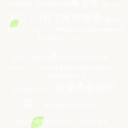
夏も冬もエ
小椋建築は、[br-xs][br-sm]
アコン1台で家中快適
に過ごせ
るように、プロとして断熱性の向上に[br-xs][br-sm]
取り組み続けています。
6
今回は、断熱等級
、
（2022年10月新設の基準）
さらにエアコン1台の稼働で[br-xs][br-sm]家中どこ
でも快適室温になる
「松尾式全館空
[br-xs][br-sm]
調」
[br-xs][br-sm]のお住まい。
快適さの秘密は会場で詳しくご説明します。