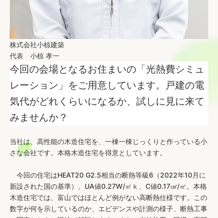
株式会社小椋建築
代表 小椋 孝一
今回の会場となるお住まいの「光熱費シミュ
レーション」をご用意しています。戸建の電
気代がどれくらいになるか、試しに見に来て
みませんか？
当社は、高性能の木造住宅を、一棟一棟じっくりと作っている小
さな会社です。本格木造住宅を得意としています。
今回の住宅はHEAT20 G2.5相当の断熱等級6（2022年10月に
新設された国の基準）、UA値0.27W/㎡ｋ、C値0.17㎤/㎡。本格
木造住宅では、富山ではほとんど例がない高断熱仕様です。この
数字が何を示しているのか、エビデンスや計測の様子、断熱工事