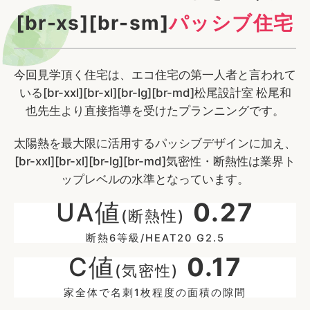
[br-xs][br-sm]
パッシブ住宅
今回見学頂く住宅は、エコ住宅の第一人者と言われて
いる[br-xxl][br-xl][br-lg][br-md]松尾設計室 松尾和
也先生より直接指導を受けたプランニングです。
太陽熱を最大限に活用するパッシブデザインに加え、
[br-xxl][br-xl][br-lg][br-md]気密性・断熱性は業界ト
ップレベルの水準となっています。
UA値
0.27
(断熱性)
断熱6等級/HEAT20 G2.5
C値
0.17
(気密性)
家全体で名刺1枚程度の面積の隙間