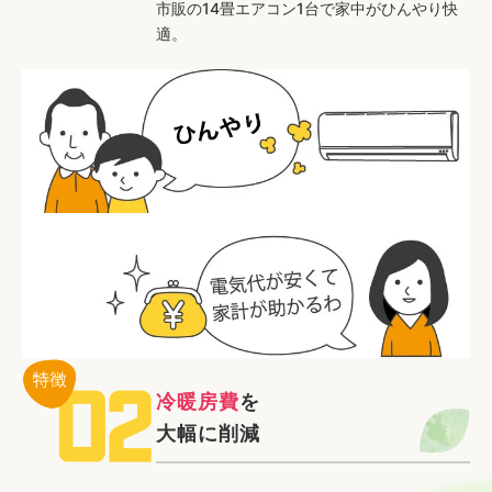
市販の14畳エアコン1台で家中がひんやり快
適。
冷暖房費
を
大幅に削減