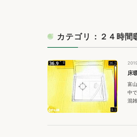
カテゴリ：２４時間
2019
床
富
中
混
コ
は