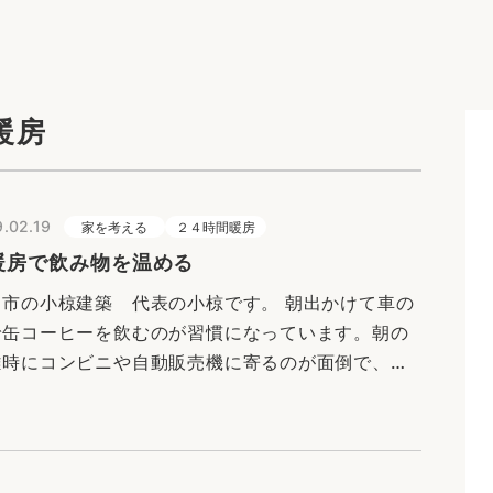
暖房
.02.19
家を考える
２４時間暖房
暖房で飲み物を温める
山市の小椋建築 代表の小椋です。 朝出かけて車の
で缶コーヒーを飲むのが習慣になっています。朝の
雑時にコンビニや自動販売機に寄るのが面倒で、缶
ーヒーを買い置きしてあるのですが、冬場の寒い時
缶が冷えてしまっててこれ…