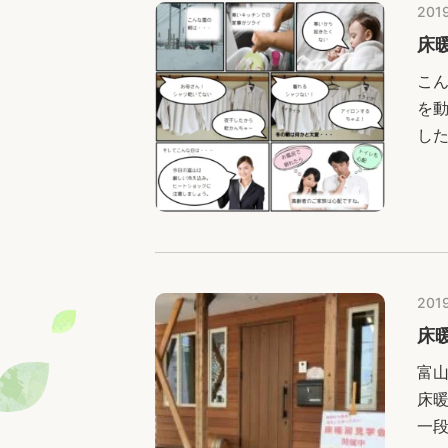
2019
床
こ
を
し
い
な
2019
床
富
床
一段