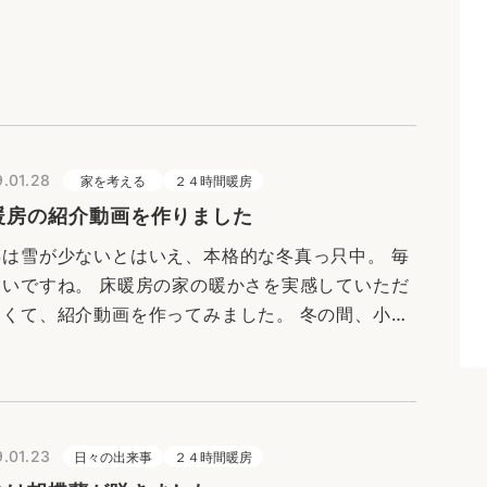
7℃でした。AM8：00ごろは0.5℃だったので、
2℃上が…
.01.28
家を考える
２４時間暖房
暖房の紹介動画を作りました
年は雪が少ないとはいえ、本格的な冬真っ只中。 毎
寒いですね。 床暖房の家の暖かさを実感していただ
たくて、紹介動画を作ってみました。 冬の間、小椋
築のショールームも床暖房になっているので、実際
ぬくもりを体験しに来…
.01.23
日々の出来事
２４時間暖房