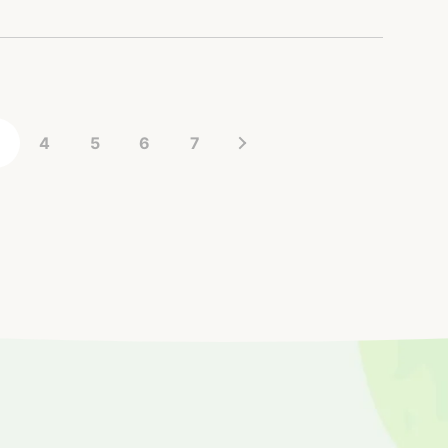
し、かかると1週間くらいは…
3
4
5
6
7