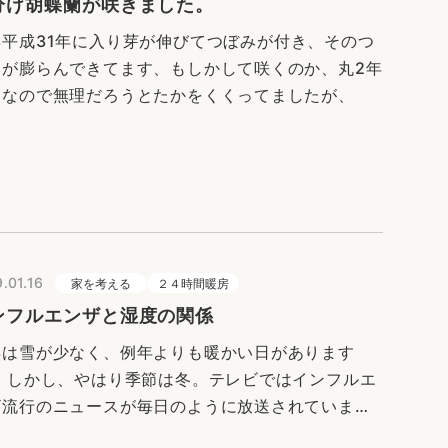
分け胡蝶蘭が咲きました。
年平成31年に入り芽が伸びてつぼみが付き、そのつ
みが膨らんできてます、もしかして咲くのか、丸2年
しなので無理だろうとたかをくくってましたが、
.01.16
家を考える
２４時間暖房
ンフルエンザと湿度の関係
年は雪が少なく、例年よりも暖かい日があります
。 しかし、やはり季節は冬。テレビではインフルエ
ザ流行のニュースが毎日のように放送されていま
。 風邪も厄介ですが、インフルエンザは高熱が出ま