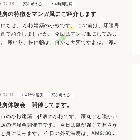
.02.18
家を考える
２４時間暖房
暖房の特徴をマンガ風にご紹介します
んにちは。 小椋建築の小椋です。 この前は、床暖房
動画で紹介しましたが、 今回はマンガ風にしてみま
た。 寒い冬、特に朝は、何かと大変ですよね。 寒〜
キッチンで朝ごはんを作るのも大変ですし、 家族が
かなか起きてこ…
.02.11
２４時間暖房
家を考える
暖房体験会 開催してます。
山市の小椋建築 代表の小椋です。 家丸ごと暖かい
暖房の体験会開催中です。 今日は風が強くて寒さが
と身に染みます。 今日の外気温度は、AM9:30で