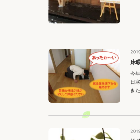
1.
1.
2019
床
今
日
き
建
の
2019