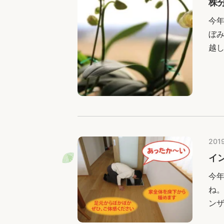
株
今
ぼ
越
2019
イ
今
ね
ン
す