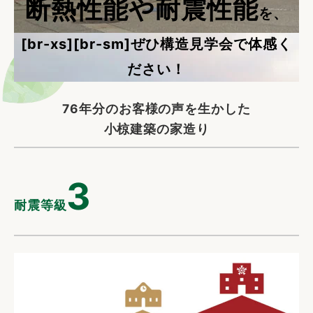
断熱性能や耐震性能
を、
[br-xs][br-sm]ぜひ構造見学会で体感く
ださい！
76年分のお客様の声を生かした
小椋建築の家造り
3
耐震等級