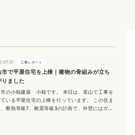
.07.31
工事レポート
山市で平屋住宅を上棟｜建物の骨組みが立ち
がりました
山市の小椋建築 小椋です。 本日は、富山で工事を
めている平屋住宅の上棟を行っています。 この住ま
は、断熱等級7、耐震等級3の計画で、外壁にはガル
リウム鋼板を採用しています。現場では、柱や梁な
の建物の骨組みが少し…