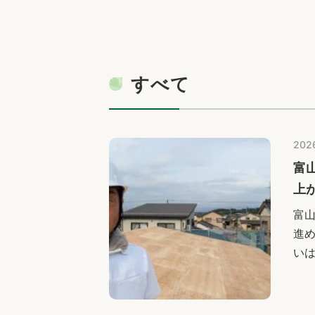
すべて
2026
富
上
富
進
い
バ
ど