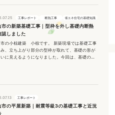
6.07.25
工事レポート
断熱工事
省エネ住宅の基礎知識
山市の新築基礎工事｜型枠を外し基礎内断熱
確認しました
山市の小椋建築 小椋です。 新築現場では基礎工事
進み、立ち上がり部分の型枠が取れて、基礎の形が
れいに見えるようになりました。今回は、基礎の内
に施工した断熱材と、外周基礎との縁切りについて
紹介します。また、コンク…
.07.13
工事レポート
山市の平屋新築｜耐震等級3の基礎工事と近況
告