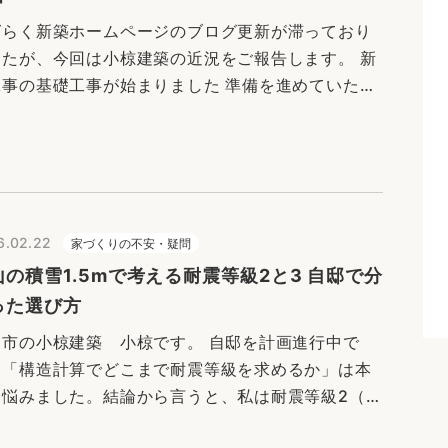
ばらく新築ホームページのブログ更新が滞っており
したが、今回は小椋建築の近況をご報告します。 新
工事の基礎工事が始まりました 準備を進めていた新
事が、ようやく本格的に動き始めました。 2025
4月に施行された建…
6.02.22
家づくりの不安・疑問
山の積雪1.5mで考える耐震等級2と3 自邸で分
った選び方
山市の小椋建築 小椋です。 自邸を計画進行中で
、「構造計算でどこまで耐震等級を求めるか」は本
に悩みました。結論から言うと、私は耐震等級2（積
.5m）を選びました。理由は「強さ」だけでなく、