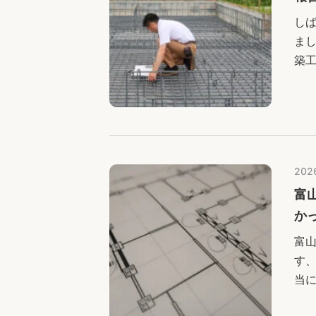
し
ま
築
築工
年
202
富
か
富
す
当
雪1