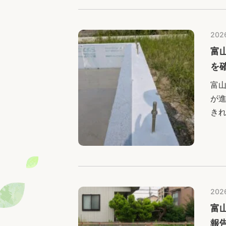
202
富
を
富
が
き
側
ご
2026
富
報