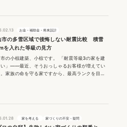
熱欠損・意匠（窓）・…
6.02.13
お金・補助金・将来設計
山市の多雪区域で後悔しない耐震比較 積雪
.5mを入れた等級の見方
山市の小椋建築、小椋です。 「耐震等級3の家を建
たい」――最近、そうおっしゃるお客様が増えてい
す。家族の命を守る家ですから、最高ランクを目指
のは当然の思いですよね。 しかし、ここ富山で家を
てるなら、絶対に知って…
6.01.28
家を考える
家づくりの不安・疑問