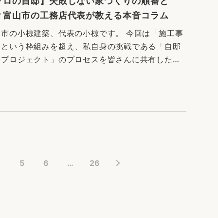
プロの自邸】失敗しない家づくりの順番と
？富山市の工務店代表が教える本音コラム
山市の小椋建築、代表の小椋です。 今回は「施工事
」という枠組みを超え、私自身の挑戦である「自邸
築プロジェクト」のプロセスを皆さんに共有したい
思います。 家づくりを考え始めたのは数年前。実際
ランを書き出した20…
4
5
6
…
26