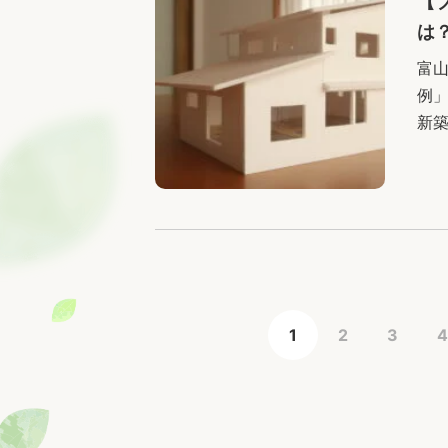
【
は
富
例
新
と
にプ
1
2
3