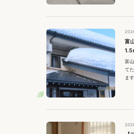
断
202
富
1
富
て
ま
す
建
202